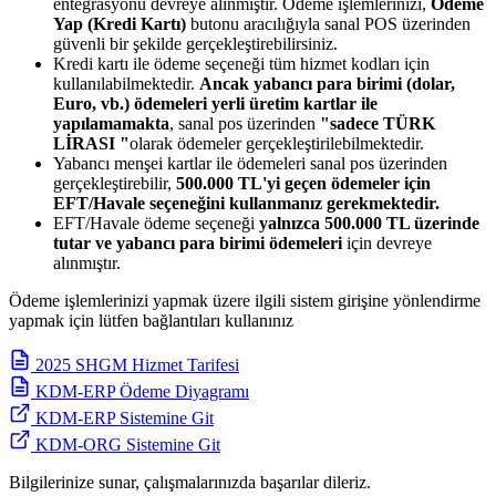
entegrasyonu devreye alınmıştır. Ödeme işlemlerinizi,
Ödeme
Yap (Kredi Kartı)
butonu aracılığıyla sanal POS üzerinden
güvenli bir şekilde gerçekleştirebilirsiniz.
Kredi kartı ile ödeme seçeneği tüm hizmet kodları için
kullanılabilmektedir.
Ancak yabancı para birimi (dolar,
Euro, vb.) ödemeleri yerli üretim kartlar ile
yapılamamakta
, sanal pos üzerinden
"sadece TÜRK
LİRASI "
olarak ödemeler gerçekleştirilebilmektedir.
Yabancı menşei kartlar ile ödemeleri sanal pos üzerinden
gerçekleştirebilir,
500.000 TL'yi geçen ödemeler için
EFT/Havale seçeneğini kullanmanız gerekmektedir.
EFT/Havale ödeme seçeneği
yalnızca 500.000 TL üzerinde
tutar ve yabancı para birimi ödemeleri
için devreye
alınmıştır.
Ödeme işlemlerinizi yapmak üzere ilgili sistem girişine yönlendirme
yapmak için lütfen bağlantıları kullanınız
2025 SHGM Hizmet Tarifesi
KDM-ERP Ödeme Diyagramı
KDM-ERP Sistemine Git
KDM-ORG Sistemine Git
Bilgilerinize sunar, çalışmalarınızda başarılar dileriz.